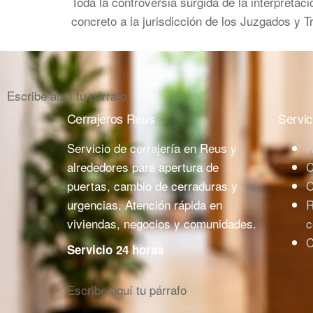
Toda la controversia surgida de la interpretaci
concreto a la jurisdicción de los Juzgados 
Escribe aquí tu párrafo
Cerrajeros Reus
Servic
Servicio de cerrajería en Reus y
A
alrededores para apertura de
C
puertas, cambio de cerraduras y
C
urgencias. Atención rápida en
R
viviendas, negocios y comunidades.
c
C
Servicio 24 horas
Escribe aquí tu párrafo