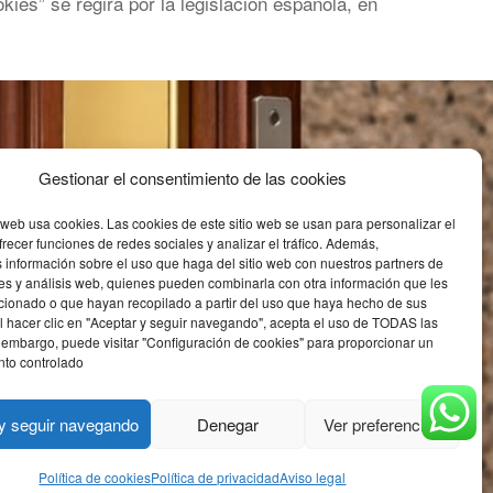
okies” se regirá por la legislación española, en
Gestionar el consentimiento de las cookies
Política de Privacidad y
Cookies
web usa cookies. Las cookies de este sitio web se usan para personalizar el
frecer funciones de redes sociales y analizar el tráfico. Además,
Política de privacidad
información sobre el uso que haga del sitio web con nuestros partners de
es y análisis web, quienes pueden combinarla con otra información que les
cionado o que hayan recopilado a partir del uso que haya hecho de sus
Política de cookies
 Al hacer clic en "Aceptar y seguir navegando", acepta el uso de TODAS las
 embargo, puede visitar "Configuración de cookies" para proporcionar un
Aviso legal
nto controlado
y seguir navegando
Denegar
Ver preferencias
Política de cookies
Política de privacidad
Aviso legal