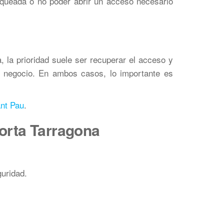
queada o no poder abrir un acceso necesario
 la prioridad suele ser recuperar el acceso y
el negocio. En ambos casos, lo importante es
ant Pau
.
forta Tarragona
uridad.