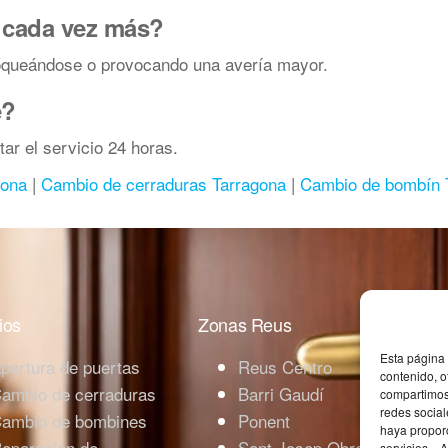
a cada vez más?
loqueándose o provocando una avería mayor.
e?
ar el servicio 24 horas.
gona
|
Cambio de cerraduras Tarragona
|
Cambio de bombín 
ios
Zonas Reus
Esta página 
pertura de puertas
Reus Centro
contenido, o
ambio de cerraduras
Barri Gaudí
compartimos 
redes social
ambio de bombines
Ponent
haya propor
eparación de
Sant Josep Obrer
servicios. .