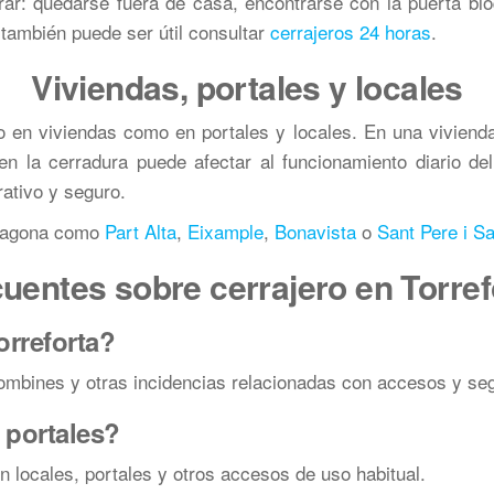
r: quedarse fuera de casa, encontrarse con la puerta blo
s también puede ser útil consultar
cerrajeros 24 horas
.
Viviendas, portales y locales
o en viviendas como en portales y locales. En una vivienda,
 en la cerradura puede afectar al funcionamiento diario d
rativo y seguro.
rragona como
Part Alta
,
Eixample
,
Bonavista
o
Sant Pere i S
uentes sobre cerrajero en Torre
orreforta?
ombines y otras incidencias relacionadas con accesos y seg
 portales?
n locales, portales y otros accesos de uso habitual.