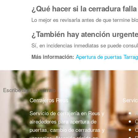
¿Qué hacer si la cerradura fall
Lo mejor es revisarla antes de que termine b
¿También hay atención urgent
Sí, en incidencias inmediatas se puede consult
Apertura de puertas Tarra
Más información:
Escribe aquí tu párrafo
Cerrajeros Reus
Servic
Servicio de cerrajería en Reus y
A
alrededores para apertura de
C
puertas, cambio de cerraduras y
C
urgencias. Atención rápida en
R