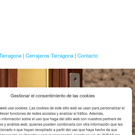
Tarragona
|
Cerrajeros Tarragona
|
Contacto
Gestionar el consentimiento de las cookies
Política de Privacidad y
Cookies
web usa cookies. Las cookies de este sitio web se usan para personalizar el
frecer funciones de redes sociales y analizar el tráfico. Además,
Política de privacidad
información sobre el uso que haga del sitio web con nuestros partners de
es y análisis web, quienes pueden combinarla con otra información que les
cionado o que hayan recopilado a partir del uso que haya hecho de sus
Política de cookies
 Al hacer clic en "Aceptar y seguir navegando", acepta el uso de TODAS las