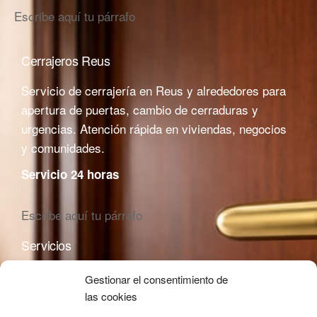
Escribe aquí tu párrafo
Cerrajeros Reus
Servicio de cerrajería en Reus y alrededores para
apertura de puertas, cambio de cerraduras y
urgencias. Atención rápida en viviendas, negocios
y comunidades.
Servicio 24 horas
Escribe aquí tu párrafo
Servicios
Zonas Reus
Apertura de
Gestionar el consentimiento de
puertas
Reus Centro
las cookies
Cambio de
Barri Gaudí