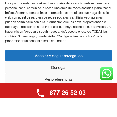
Esta página web usa cookies. Las cookies de este sitio web se usan para
cerraduras
Ponent
personalizar el contenido, ofrecer funciones de redes sociales y analizar el
Cambio de
tráfico. Además, compartimos información sobre el uso que haga del sitio
Sant Josep Obrer
web con nuestros partners de redes sociales y análisis web, quienes
bombines
Ver todas las
pueden combinarla con otra información que les haya proporcionado o
Reparación de
que hayan recopilado a partir del uso que haya hecho de sus servicios. . Al
zonas
hacer clic en "Aceptar y seguir navegando", acepta el uso de TODAS las
cerraduras
cookies. Sin embargo, puede visitar "Configuración de cookies" para
Cerrajeros 24
proporcionar un consentimiento controlado
horas
Aceptar y seguir navegando
Denegar
Política de Privacidad y
Cookies
Ver preferencias
877 26 52 03
Política de cookies
Política de privacidad
Aviso legal