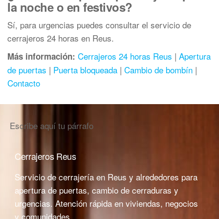
la noche o en festivos?
Sí, para urgencias puedes consultar el servicio de
cerrajeros 24 horas en Reus.
Cerrajeros 24 horas Reus
|
Apertura
Más información:
de puertas
|
Puerta bloqueada
|
Cambio de bombín
|
Contacto
Escribe aquí tu párrafo
Cerrajeros Reus
Servicio de cerrajería en Reus y alrededores para
apertura de puertas, cambio de cerraduras y
urgencias. Atención rápida en viviendas, negocios
y comunidades.