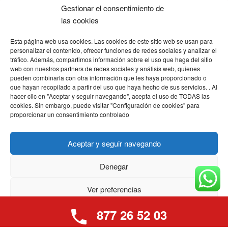
Apertura de
Gestionar el consentimiento de
puertas
Reus Centro
las cookies
Cambio de
Barri Gaudí
Esta página web usa cookies. Las cookies de este sitio web se usan para
cerraduras
Ponent
personalizar el contenido, ofrecer funciones de redes sociales y analizar el
Cambio de
tráfico. Además, compartimos información sobre el uso que haga del sitio
Sant Josep Obrer
web con nuestros partners de redes sociales y análisis web, quienes
bombines
Ver todas las
pueden combinarla con otra información que les haya proporcionado o
Reparación de
que hayan recopilado a partir del uso que haya hecho de sus servicios. . Al
zonas
hacer clic en "Aceptar y seguir navegando", acepta el uso de TODAS las
cerraduras
cookies. Sin embargo, puede visitar "Configuración de cookies" para
Cerrajeros 24
proporcionar un consentimiento controlado
horas
Aceptar y seguir navegando
Denegar
Política de Privacidad y
Cookies
Ver preferencias
877 26 52 03
Política de cookies
Política de privacidad
Aviso legal